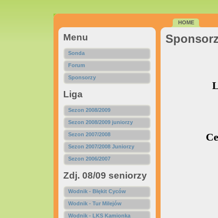
HOME
Menu
Sponsor
Sonda
Forum
Sponsorzy
L
Liga
Sezon 2008/2009
Sezon 2008/2009 juniorzy
Sezon 2007/2008
Ce
Sezon 2007/2008 Juniorzy
Sezon 2006/2007
Zdj. 08/09 seniorzy
Wodnik - Błękit Cyców
Wodnik - Tur Milejów
Wodnik - LKS Kamionka