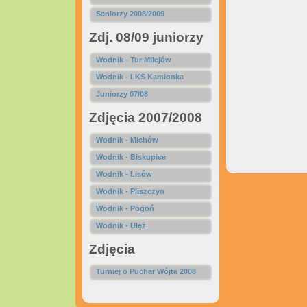
Seniorzy 2008/2009
Zdj. 08/09 juniorzy
K
Wodnik - Tur Milejów
Wodnik - LKS Kamionka
Juniorzy 07/08
Zdjęcia 2007/2008
Wodnik - Michów
Wodnik - Biskupice
Wodnik - Lisów
Wodnik - Pliszczyn
Wodnik - Pogoń
Wodnik - Ułęż
Zdjęcia
Turniej o Puchar Wójta 2008