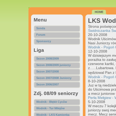
HOME
Menu
LKS Wod
Strona poświęc
Sonda
Świdniczanka Świ
20-10-2008
Forum
Wodnik Uścimów 
Sponsorzy
Nasi Juniorzy rów
Wodnik - Pogoń 
Liga
12-10-2008
W dzisiejszym me
Sezon 2008/2009
porażka to zasłu
czerwone kartki,
Sezon 2008/2009 juniorzy
z......Lubartowa
Sezon 2007/2008
sędziowal Pan z
Wodnik - Pogoń 
Sezon 2007/2008 Juniorzy
8-10-2008
Sezon 2006/2007
Juz w tą niedzi
do Uścimowa prz
Zdj. 08/09 seniorzy
a mecz juniorow 
Perła Mełgiew - 
5-10-2008
Wodnik - Błękit Cyców
W meczu 7 kolejk
Wodnik - Tur Milejów
juniorzy swoj me
mecz. Mecz senio
Wodnik - LKS Kamionka