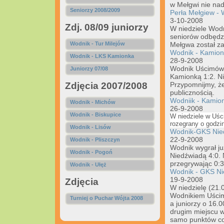
w Mełgwi nie nad
Seniorzy 2008/2009
Perła Mełgiew -
3-10-2008
Zdj. 08/09 juniorzy
W niedziele Wodn
seniorów odbędzi
Wodnik - Tur Milejów
Mełgwa został z
Wodnik - Kamion
Wodnik - LKS Kamionka
28-9-2008
Wodnik Uścimów 
Juniorzy 07/08
Kamionką 1:2. Nie
Zdjęcia 2007/2008
Przypomnijmy, że
publicznością.
Wodniik - Kamio
Wodnik - Michów
26-9-2008
Wodnik - Biskupice
W niedziele w Uśc
rozegrany o godzin
Wodnik - Lisów
Wodnik-GKS Nie
22-9-2008
Wodnik - Pliszczyn
Wodnik wygrał j
Wodnik - Pogoń
Niedźwiadą 4:0. N
przegrywając 0:3
Wodnik - Ułęż
Wodnik - GKS N
19-9-2008
Zdjęcia
W niedzielę (21.
Wodnikiem Uścim
Turniej o Puchar Wójta 2008
a juniorzy o 16.
drugim miejscu w
samo punktów c