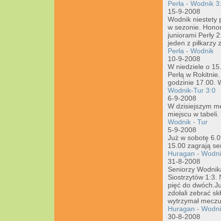
Perła - Wodnik 3
15-9-2008
Wodnik niestety 
w sezonie. Honor
juniorami Perły 
jeden z piłkarzy 
Perła - Wodnik
10-9-2008
W niedziele o 15
Perłą w Rokitnie
godzinie 17.00. 
Wodnik-Tur 3:0
6-9-2008
W dzisiejszym me
miejscu w tabeli.
Wodnik - Tur
5-9-2008
Już w sobotę 6.0
15.00 zagrają se
Huragan - Wodni
31-8-2008
Seniorzy Wodnik
Siostrzytów 1:3.
pięć do dwóch.Ju
zdołali zebrać s
wytrzymał meczu 
Huragan - Wodni
30-8-2008