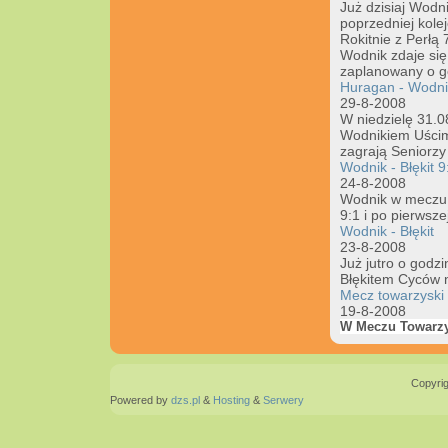
Już dzisiaj Wodn
poprzedniej kole
Rokitnie z Perłą
Wodnik zdaje się
zaplanowany o go
Huragan - Wodni
29-8-2008
W niedzielę 31.0
Wodnikiem Uścim
zagrają Seniorzy
Wodnik - Błękit 9
24-8-2008
Wodnik w meczu i
9:1 i po pierwszej
Wodnik - Błękit
23-8-2008
Już jutro o godz
Błękitem Cyców 
Mecz towarzyski
19-8-2008
W Meczu Towarzy
Copyrig
Powered by
dzs.pl
&
Hosting
&
Serwery